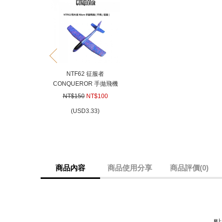
prev
NTF62 征服者
CONQUEROR 手拋飛機
(平飛/迴旋) 戶外 童趣 戶外
NT$150
NT$100
玩具
(
USD
3.33)
商品內容
商品使用分享
商品評價(0)