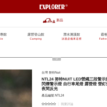
新品
專館
露營登山館
潛水溯溪館
霸
le
Camping
泳渡必備來這裡
Fathe
台灣 努特Nuit
NTL24 努特NUIT LED營繩三段警
閃爍警示燈 自行車尾燈 露營燈 營釘
夜間反光
產品編號:NTL24
我要評論