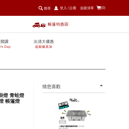
(0)
登入
/
註冊
追蹤清單
搜尋
帳篷特惠區
爸開露
出清大優惠
r's Day
超殺巄底加
next
猜您喜歡
示掛燈 青蛙燈
燈 帳篷燈