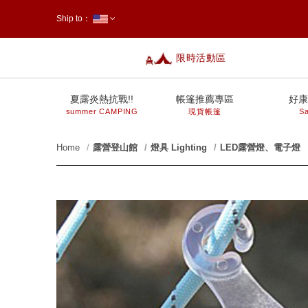
Ship to：
限時活動區
台灣
夏露炎熱抗戰!!
帳篷推薦專區
好康
summer CAMPING
現貨帳篷
Sa
Home
露營登山館
燈具 Lighting
LED露營燈、電子燈
prev