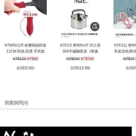
NTW5011R 矽膠隔熱防套
NTD15 努特NUIT 武士道
NTF211 努
11CM 防熱 防燙 手把套
304不鏽鋼茶壺（附濾
衣架混色(附
手柄套 鍋把套
網）1.2L 泡茶壺 沖茶器
架 便攜旅遊
NT$120
NT$80
NT$590
NT$390
NT$30
泡茶器 沖泡壺
多功能衣服伸
(
USD
2.66)
(
USD
12.99)
(
USD
疊
我要詢問
(0)