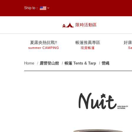
Ship to：
限時活動區
台灣
夏露炎熱抗戰!!
帳篷推薦專區
好康
summer CAMPING
現貨帳篷
Sa
Home
露營登山館
帳篷 Tents & Tarp
營繩
prev