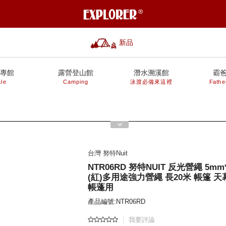
新品
專館
露營登山館
潛水溯溪館
霸
le
Camping
泳渡必備來這裡
Fathe
台灣 努特Nuit
NTR06RD 努特NUIT 反光營繩 5mm
(紅)多用途強力營繩 長20米 帳篷 天
帳蓬用
產品編號:NTR06RD
我要評論