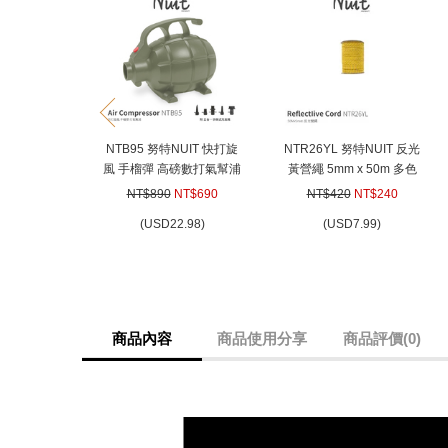
prev
NTB95 努特NUIT 快打旋
NTR26YL 努特NUIT 反光
風 手榴彈 高磅數打氣幫浦
黃營繩 5mm x 50m 多色
電動幫浦 適用歡樂時光 露
多用途強力營繩 長50米 帳
NT$890
NT$690
NT$420
NT$240
營達人 夢遊仙境 舒適天堂
篷 天幕帳棚 炊事帳蓬用
(
USD
22.98)
(
USD
7.99)
商品內容
商品使用分享
商品評價(0)