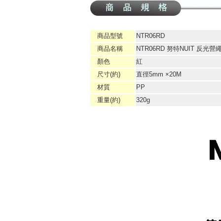
商品型號
NTR06RD
商品名稱
NTR06RD 努特NUIT 反光營繩
顏色
紅
尺寸(約)
直徑5mm ×20M
材質
PP
重量(約)
320g