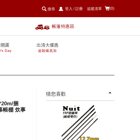
(0)
登入
/
註冊
追蹤清單
搜尋
帳篷特惠區
爸開露
出清大優惠
r's Day
超殺巄底加
next
猜您喜歡
*20m/捆
幕帳棚 炊事