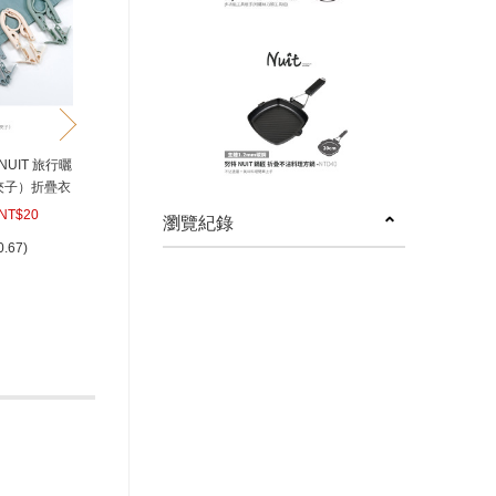
next
特NUIT 旅行曬
夾子）折疊衣
衣掛旅行神器
NT$20
瀏覽紀錄
縮衣夾子 摺
0.67)
衣架