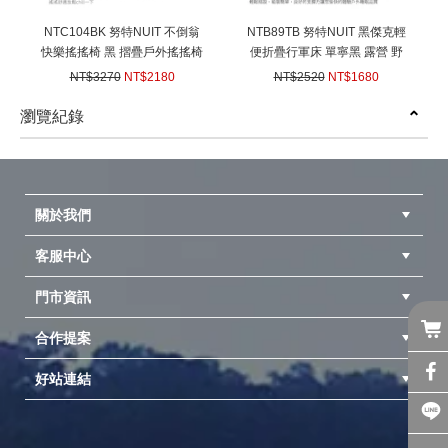
NTC104BK 努特NUIT 不倒翁
NTB89TB 努特NUIT 黑傑克輕
快樂搖搖椅 黑 摺疊戶外搖搖椅
便折疊行軍床 單寧黑 露營 野
折疊椅搖搖月亮椅 露營躺椅 露
營 便攜折疊床 看護椅床 午睡
NT$3270
NT$2180
NT$2520
NT$1680
營 野餐 戶外 便攜
床 折疊床
(
USD
72.59)
(
USD
55.94)
瀏覽紀錄
prev
next
關於我們
客服中心
隱私權聲明
公司簡介
品牌故事
會員辨法
門市資訊
紅利兌換商品
購物Q&A
客服信箱
訂單查詢
合作提案
台中北屯店(國旅卡)
高雄仁武店(國旅卡)
中壢店(國旅卡)
好站連結
成為供應商
異業合作
專案採購
探險家官方粉絲團
努特官方粉絲團
開獎機