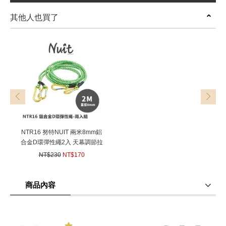
其他人也買了
prev
next
NTR16 努特NUIT 兩米8mm鋁
合金D環彈性繩2入 天幕調節拉
繩客廳帳彈性拉繩炊事帳彈力
NT$230
NT$170
繩
(
USD
5.66)
商品內容
商品使用分享
商品評價(0)
我要詢問
(0)