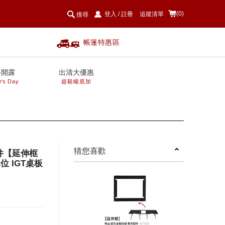
(0)
登入
/
註冊
追蹤清單
搜尋
帳篷特惠區
爸開露
出清大優惠
r's Day
超殺巄底加
next
猜您喜歡
配件【延伸框
位 IGT桌板