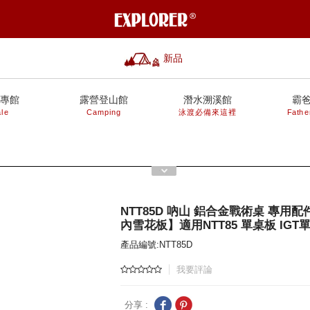
新品
專館
露營登山館
潛水溯溪館
霸
le
Camping
泳渡必備來這裡
Fathe
NTT85D 吶山 鋁合金戰術桌 專用
內雪花板】適用NTT85 單桌板 IGT單
產品編號:NTT85D
我要評論
分享 :