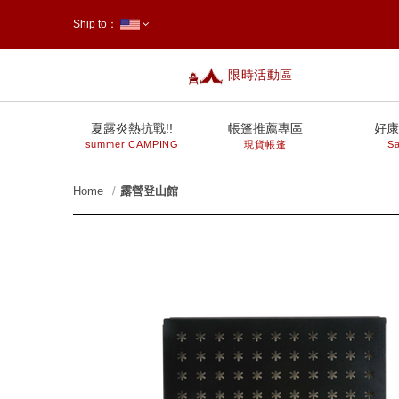
Ship to：
限時活動區
台灣
夏露炎熱抗戰!!
帳篷推薦專區
好康
summer CAMPING
現貨帳篷
Sa
Home
露營登山館
prev