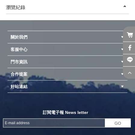
(
USD
732.6)
(
USD
1)
隧道帳篷 頂級耐水壓 鐵氟龍塗
瀏覽紀錄
層
prev
next
關於我們
客服中心
隱私權聲明
公司簡介
品牌故事
會員辨法
門市資訊
紅利兌換商品
購物Q&A
客服信箱
訂單查詢
合作提案
台中北屯店(國旅卡)
高雄仁武店(國旅卡)
中壢店(國旅卡)
好站連結
成為供應商
異業合作
專案採購
探險家官方粉絲團
努特官方粉絲團
開獎機
訂閱電子報 News letter
GO