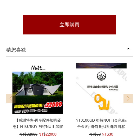
立即購買
猜您喜歡
prev
next
【感謝特惠-再享配件加購優
NT0106GD 努特NUIT (金色)鋁
惠】NTG79GY 努特NUIT 黑膠
合金9字掛勾 9形鉤 掛鉤 繩扣
大犛牛 Pro升級款 鋁合金一房
綁繩 營繩調節扣炊事帳調節勾
NT$32000
NT$22000
NT$33
NT$30
一廳六人帳 黑犛牛 別墅帳蓬
帳蓬調整片