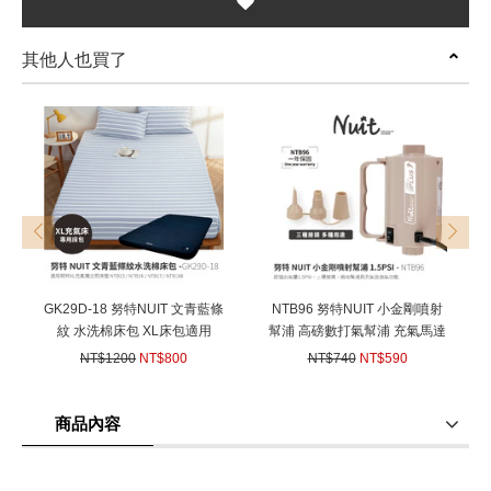
其他人也買了
prev
next
GK29D-18 努特NUIT 文青藍條
NTB96 努特NUIT 小金剛噴射
紋 水洗棉床包 XL床包適用
幫浦 高磅數打氣幫浦 充氣馬達
NTB13 NTB14 NTB17 NTB68
電動氣泵 電動幫浦 適用歡樂時
NT$1200
NT$800
NT$740
NT$590
NTB168 XL獨立筒充氣床 夢遊
光 露營達人 充洩二用
(
USD
26.64)
(
USD
19.65)
仙境充氣睡墊 露營達人充氣床
墊 歡樂時光充氣墊
商品內容
商品使用分享
商品評價(0)
我要詢問
(0)