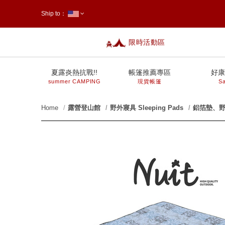
Ship to：
限時活動區
台灣
夏露炎熱抗戰!!
帳篷推薦專區
好康
summer CAMPING
現貨帳篷
Sa
Home
露營登山館
野外寢具 Sleeping Pads
鋁箔墊、野
prev