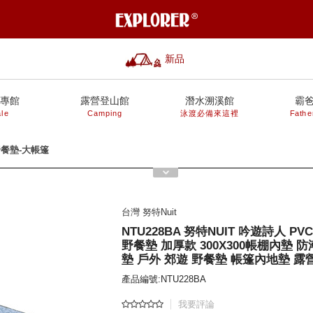
新品
專館
露營登山館
潛水溯溪館
霸
le
Camping
泳渡必備來這裡
Fathe
餐墊-大帳篷
台灣 努特Nuit
NTU228BA 努特NUIT 吟遊詩人 P
野餐墊 加厚款 300X300帳棚內墊 
墊 戶外 郊遊 野餐墊 帳篷內地墊 露
產品編號:NTU228BA
我要評論