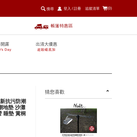
(0)
登入
/
註冊
追蹤清單
搜尋
帳篷特惠區
爸開露
出清大優惠
r's Day
超殺巄底加
next
猜您喜歡
VC新抗污防潮
防潮地墊 沙灘
營 睡墊 賞桐