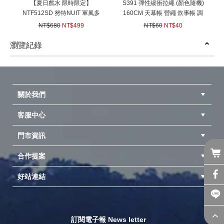
【夏日戲水 限時限定】
S391 彈性緩衝拉繩 (顏色隨機)
NTF512SD 努特NUIT 軍風多
160CM 天幕帳 營繩 炊事帳 調
用途野戰水桶 12L 沙色 露營硬
節拉繩 營釘緩衝勾 彈力繩
NT$680
NT$499
NT$60
NT$40
式水筒 防災消防水箱水袋停水
(
USD
16.62)
(
USD
1.33)
必備泡茶山泉水品茗急難救災
瀏覽紀錄
prev
next
關於我們
客服中心
隱私權聲明
公司簡介
品牌故事
會員辨法
門市資訊
紅利兌換商品
購物Q&A
客服信箱
訂單查詢
合作提案
台中北屯店(國旅卡)
高雄仁武店(國旅卡)
中壢店(國旅卡)
好站連結
成為供應商
異業合作
專案採購
探險家官方粉絲團
努特官方粉絲團
開獎機
訂閱電子報 News letter