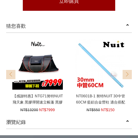
立即購買
猜您喜歡
prev
next
【感謝特惠】NTG71努特NUIT
NT0601B-1 努特NUIT 30中管
飛天象 黑膠彈開速立帳蓬 黑膠
60CM 藍鋁合金營柱 適合搭配
彈開帳 速立帳蓬 拋帳 可放XL
Y叉使用
NT$13200
NT$7999
NT$550
NT$150
充氣床 懶人彈開帳篷六人快搭
(
USD
266.37)
(
USD
5)
帳 自動
瀏覽紀錄
prev
next