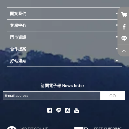
關於我們
客服中心
隱私權聲明
公司簡介
品牌故事
會員辨法
門市資訊
紅利兌換商品
購物Q&A
客服信箱
訂單查詢
合作提案
台中北屯店(國旅卡)
高雄仁武店(國旅卡)
中壢店(國旅卡)
好站連結
成為供應商
異業合作
專案採購
探險家官方粉絲團
努特官方粉絲團
開獎機
訂閱電子報 News letter
GO