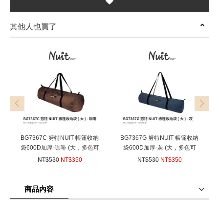
其他人也買了
prev
next
BG7367C 努特NUIT 帳篷收納
BG7367G 努特NUIT 帳篷收納
袋600D加厚-咖啡 (大，多色可
袋600D加厚-灰 (大，多色可
選，單款販售) 充氣床墊裝備袋
選，單款販售) 充氣床墊裝備袋
NT$530
NT$350
NT$530
NT$350
充氣床攜行袋 睡袋睡墊萬用袋
充氣床攜行袋 睡袋睡墊萬用袋
(
USD
11.66)
(
USD
11.66)
商品內容
商品使用分享
商品評價(0)
我要詢問
(0)