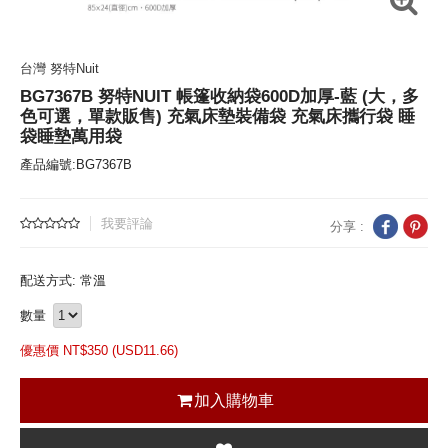
台灣 努特Nuit
BG7367B 努特NUIT 帳篷收納袋600D加厚-藍 (大，多
色可選，單款販售) 充氣床墊裝備袋 充氣床攜行袋 睡
袋睡墊萬用袋
產品編號:BG7367B
我要評論
分享 :
配送方式: 常溫
數量
優惠價 NT$
350 (
USD
11.66)
加入購物車