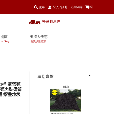
(0)
登入
/
註冊
追蹤清單
搜尋
帳篷特惠區
爸開露
出清大優惠
r's Day
超殺巄底加
next
猜您喜歡
彈力桶 露營彈
營彈力裝備筒
桶 摺疊垃圾