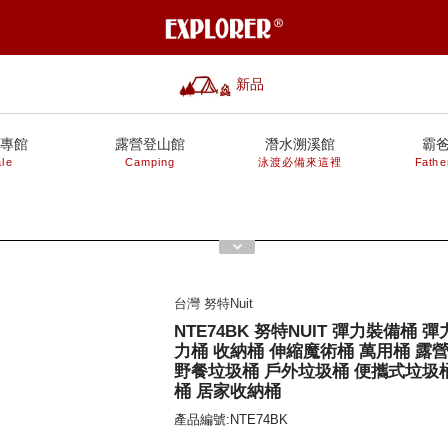
新品
專館
露營登山館
潛水溯溪館
霸
le
Camping
泳渡必備來這裡
Fathe
台灣 努特Nuit
NTE74BK 努特NUIT 彈力裝備桶 
力桶 收納桶 伸縮魔術桶 萬用桶 露
野餐垃圾桶 戶外垃圾桶 便攜式垃圾
桶 居家收納桶
產品編號:NTE74BK