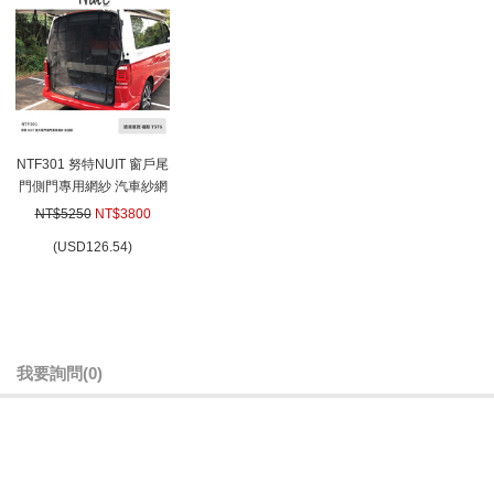
NTF301 努特NUIT 窗戶尾
門側門專用網紗 汽車紗網
汽車紗窗 防蟲紗窗 (適用
NT$5250
NT$3800
車款 福斯T5T6) 台灣製
(
USD
126.54)
我要詢問
(0)