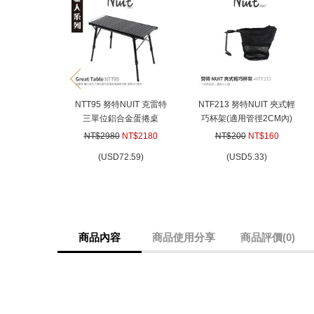
prev
NTT95 努特NUIT 克雷特
NTF213 努特NUIT 夾式輕
三單位鋁合金蛋捲桌
巧杯架(適用管徑2CM內)
88x38.5高度可調 適用IGT
杯托 大川椅 飲料架 可清
NT$2980
NT$2180
NT$200
NT$160
配件一單位露營桌摺疊桌
洗 置物袋 杯架 水杯架 杯
(
USD
72.59)
(
USD
5.33)
折疊桌餐桌
夾
商品內容
商品使用分享
商品評價(0)