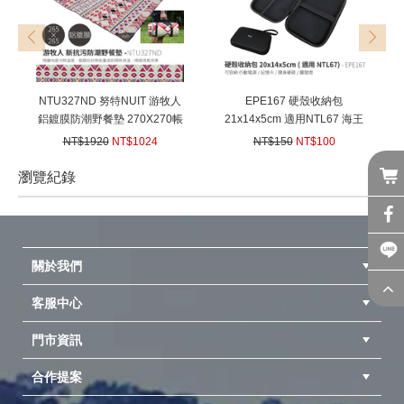
prev
next
NTU327ND 努特NUIT 游牧人
EPE167 硬殼收納包
鋁鍍膜防潮野餐墊 270X270帳
21x14x5cm 適用NTL67 海王
棚內墊 防潮地墊 沙灘墊 戶外
星露營燈 置物盒 收納盒 防壓
NT$1920
NT$1024
NT$150
NT$100
郊遊 野餐墊 帳篷內地墊 露營
硬殼保護盒旅行收納包
(
USD
34.1)
(
USD
3.33)
睡墊 賞桐
瀏覽紀錄
prev
next
關於我們
客服中心
隱私權聲明
公司簡介
品牌故事
會員辨法
門市資訊
紅利兌換商品
購物Q&A
客服信箱
訂單查詢
合作提案
台中北屯店(國旅卡)
高雄仁武店(國旅卡)
中壢店(國旅卡)