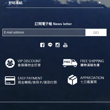
好站連結
成為供應商
異業合作
專案採購
探險家官方粉絲團
努特官方粉絲團
開獎機
訂閱電子報 News letter
GO