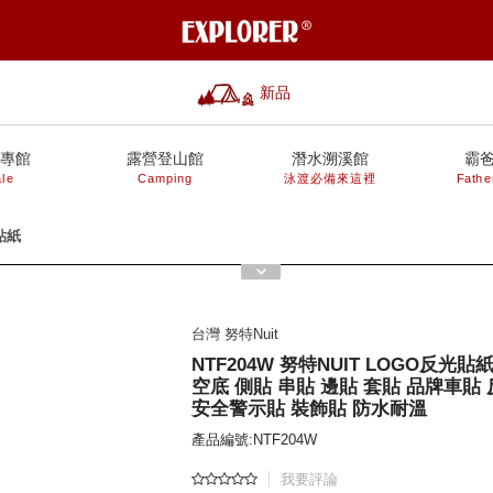
新品
專館
露營登山館
潛水溯溪館
霸
le
Camping
泳渡必備來這裡
Fathe
貼紙
台灣 努特Nuit
NTF204W 努特NUIT LOGO反光貼
空底 側貼 串貼 邊貼 套貼 品牌車貼
安全警示貼 裝飾貼 防水耐溫
產品編號:NTF204W
我要評論