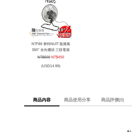
prev
NTF88 努特NUIT 龍捲風
360° 全向擺頭 三段電扇
電風扇落地扇空氣循環扇
NT$600
NT$450
(
USD
14.99)
商品內容
商品使用分享
商品評價(0)