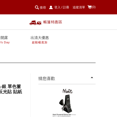
(0)
登入
/
註冊
追蹤清單
搜尋
帳篷特惠區
爸開露
出清大優惠
r's Day
超殺巄底加
next
猜您喜歡
紙-銀 單色簍
 反光貼 貼紙