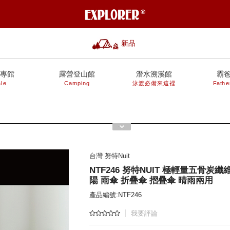
新品
專館
露營登山館
潛水溯溪館
霸
le
Camping
泳渡必備來這裡
Fathe
台灣 努特Nuit
NTF246 努特NUIT 極輕量五骨炭纖
陽 雨傘 折疊傘 摺疊傘 晴雨兩用
產品編號:NTF246
我要評論