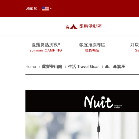
Ship to：
限時活動區
台灣
夏露炎熱抗戰!!
帳篷推薦專區
好康
summer CAMPING
現貨帳篷
Sa
Home
露營登山館
生活 Travel Gear
傘、傘旗座
prev