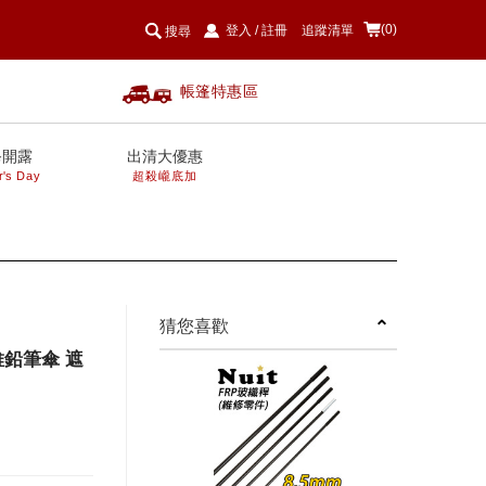
(0)
登入
/
註冊
追蹤清單
搜尋
帳篷特惠區
爸開露
出清大優惠
r's Day
超殺巄底加
next
猜您喜歡
維鉛筆傘 遮