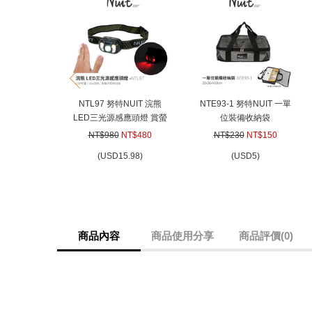
prev
NTL97 努特NUIT 浣熊
NTE93-1 努特NUIT 一單
LED三光源感應頭燈 賞螢
位裝備收納袋
螢火蟲季必備 揮手感應 多
25x36xH10cm 1單位收納
NT$980
NT$480
NT$230
NT$150
模式照明 USB充電 充電頭
袋 一單位收納袋 IGT TNR
(
USD
15.98)
(
USD
5)
燈 LED頭燈 登山 露營 釣
網布收納袋
魚 避難
商品內容
商品使用分享
商品評價(0)