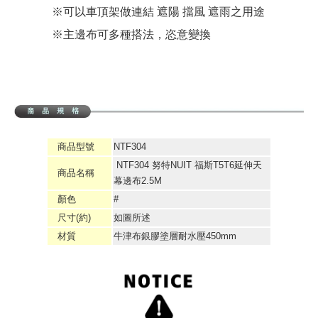
※可以車頂架做連結 遮陽 擋風 遮雨之用途
※主邊布可多種搭法，恣意變換
商品型號
NTF304
NTF304 努特NUIT 福斯T5T6延伸天
商品名稱
幕邊布2.5M
顏色
#
尺寸(約)
如圖所述
材質
牛津布銀膠塗層耐水壓450mm