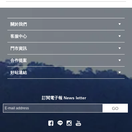
prev
next
關於我們
客服中心
隱私權聲明
公司簡介
品牌故事
會員辨法
門市資訊
紅利兌換商品
購物Q&A
客服信箱
訂單查詢
合作提案
台中北屯店(國旅卡)
高雄仁武店(國旅卡)
中壢店(國旅卡)
好站連結
成為供應商
異業合作
專案採購
探險家官方粉絲團
努特官方粉絲團
開獎機
訂閱電子報 News letter
GO