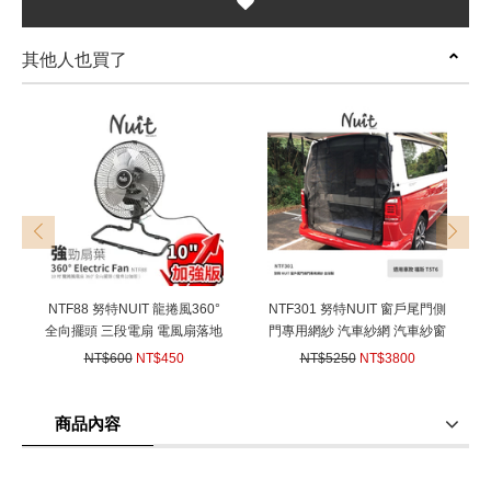
其他人也買了
prev
next
NTF88 努特NUIT 龍捲風360°
NTF301 努特NUIT 窗戶尾門側
全向擺頭 三段電扇 電風扇落地
門專用網紗 汽車紗網 汽車紗窗
扇空氣循環扇
防蟲紗窗 (適用車款 福斯T5T6)
NT$600
NT$450
NT$5250
NT$3800
台灣製
(
USD
14.99)
(
USD
126.54)
商品內容
商品使用分享
商品評價(0)
我要詢問
(0)