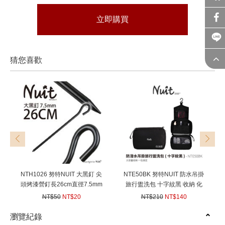
立即購買
猜您喜歡
prev
next
NTH1026 努特NUIT 大黑釘 尖
NTE50BK 努特NUIT 防水吊掛
頭烤漆營釘長26cm直徑7.5mm
旅行盥洗包 十字紋黑 收納 化
優等加粗大營釘大黑釘 炊事帳
妝包 掛勾漱洗包 輕便旅行 防
NT$50
NT$20
NT$210
NT$140
大天幕帳專用
水有蓋防潑水 懸掛
(
USD
0.67)
(
USD
4.66)
瀏覽紀錄