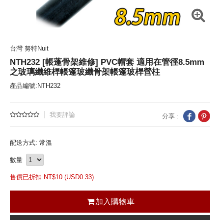
台灣 努特Nuit
NTH232 [帳蓬骨架維修] PVC帽套 適用在管徑8.5mm
之玻璃纖維桿帳篷玻纖骨架帳篷玻桿營柱
產品編號:NTH232
我要評論
分享 :
配送方式: 常溫
數量
售價已折扣 NT$
10 (
USD
0.33)
加入購物車