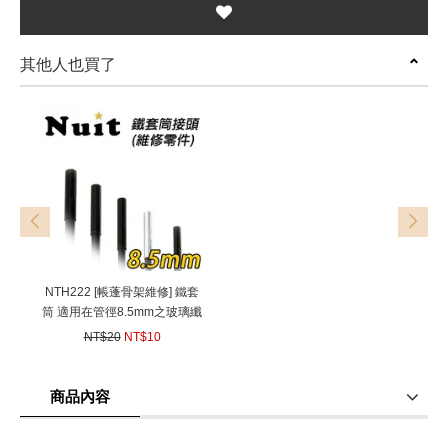
其他人也買了
prev
next
NTH222 [帳蓬骨架維修] 鐵套
筒 適用在管徑8.5mm之玻璃纖
維桿帳篷玻纖骨架帳篷玻桿營
NT$20
NT$10
柱
(
USD
0.33)
商品內容
商品使用分享
商品評價(0)
我要詢問
(0)