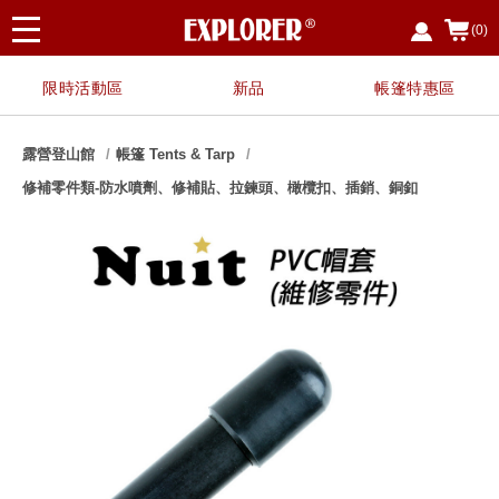
(0)
限時活動區
新品
帳篷特惠區
露營登山館
帳篷 Tents & Tarp
修補零件類-防水噴劑、修補貼、拉鍊頭、橄欖扣、插銷、銅釦