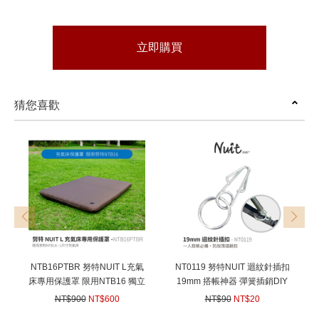
立即購買
猜您喜歡
prev
next
NTB16PTBR 努特NUIT L充氣
NT0119 努特NUIT 迴紋針插扣
床專用保護罩 限用NTB16 獨立
19mm 搭帳神器 彈簧插銷DIY
筒床墊 保護套 耐磨
骨架插銷環 (適用FRP、鋁合金
NT$900
NT$600
NT$90
NT$20
桿) 一人搭帳必備 帳篷骨架插