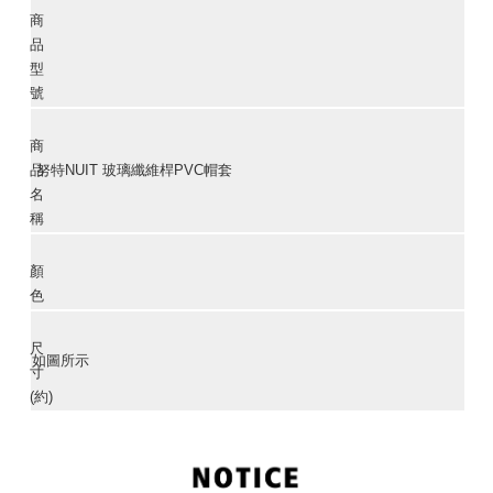
商
品
型
號
商
品
努特NUIT 玻璃纖維桿PVC帽套
名
稱
顏
色
尺
如圖所示
寸
(約)