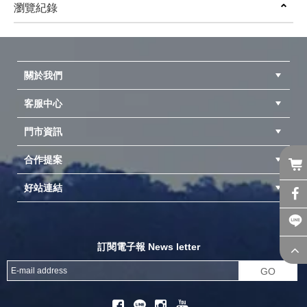
(
USD
19.98)
(
USD
0.67)
銷扣插扣插環
瀏覽紀錄
prev
next
關於我們
客服中心
隱私權聲明
公司簡介
品牌故事
會員辨法
門市資訊
紅利兌換商品
購物Q&A
客服信箱
訂單查詢
合作提案
台中北屯店(國旅卡)
高雄仁武店(國旅卡)
中壢店(國旅卡)
好站連結
成為供應商
異業合作
專案採購
探險家官方粉絲團
努特官方粉絲團
開獎機
訂閱電子報 News letter
GO