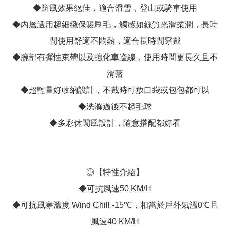
◆防風效果絕佳，適合滑雪，登山或騎車使用
◆內層選用超細緻保暖刷毛，觸感如絲質光滑柔潤，長時
間使用舒適不悶熱，適合長時間穿戴
◆腕部有彈性束帶以及強化車逢線，使用時間更長久且不
滑落
◆超輕量好收納設計，不戴時可放口袋或包包都可以
◆洗滌過後不起毛球
◆多彩休閒風設計，隨意搭配都好看
◎【特性介紹】
◆可抗風速50 KM/H
◆可抗風寒溫度 Wind Chill -15℃，相當於戶外氣溫0℃且
風速40 KM/H