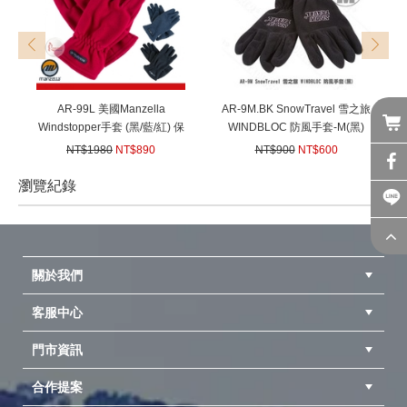
prev
next
AR-99L 美國Manzella
AR-9M.BK SnowTravel 雪之旅
Windstopper手套 (黑/藍/紅) 保
WINDBLOC 防風手套-M(黑)
暖/機車手套 防風 透氣 (雪之旅
機車手套 防寒保暖 滑雪
NT$1980
NT$890
NT$900
NT$600
snow traveler 代工)
(
USD
29.64)
(
USD
19.98)
瀏覽紀錄
prev
next
關於我們
客服中心
隱私權聲明
公司簡介
品牌故事
會員辨法
門市資訊
紅利兌換商品
購物Q&A
客服信箱
訂單查詢
合作提案
台中北屯店(國旅卡)
高雄仁武店(國旅卡)
中壢店(國旅卡)