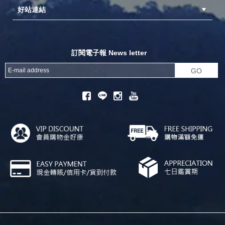
好站連結
成為供應商
異業合作
專案採購
探險家官方粉絲團
努特官方粉絲團
開獎機
訂閱電子報 News letter
GO