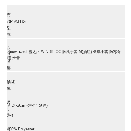
商
品
AR-9M.BG
型
號
商
SnowTravel 雪之旅 WINDBLOC 防風手套-M(酒紅) 機車手套 防寒保
品
暖 滑雪
名
稱
顏
酒紅
色
尺
M 24x9cm (彈性可延伸)
寸
(約)
材
100% Polyester