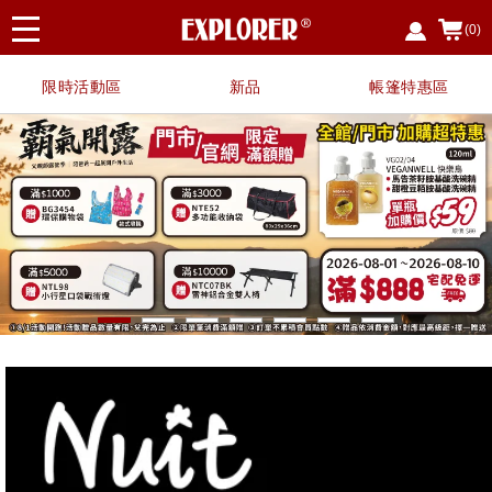
(0)
限時活動區
新品
帳篷特惠區