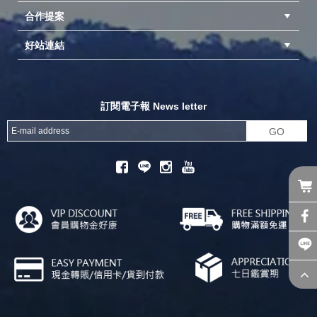
合作提案
台中北屯店(國旅卡)
高雄仁武店(國旅卡)
中壢店(國旅卡)
好站連結
成為供應商
異業合作
專案採購
探險家官方粉絲團
努特官方粉絲團
開獎機
訂閱電子報 News letter
GO