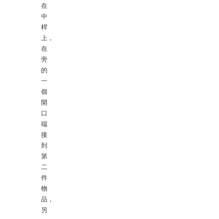
在
中
桿
上，
在
旁
的
一
個
開
口
端
接
到
第
二
件
物
品，
另