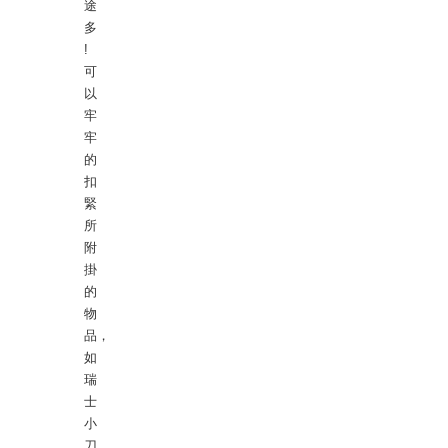
途
多
!
可
以
牢
牢
的
扣
緊
所
附
掛
的
物
品，
如
瑞
士
小
刀、