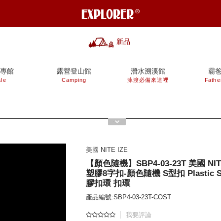
新品
專館
露營登山館
潛水溯溪館
霸
le
Camping
泳渡必備來這裡
Fathe
美國 NITE IZE
【顏色隨機】SBP4-03-23T 美國 NIT
塑膠8字扣-顏色隨機 S型扣 Plastic
膠扣環 扣環
產品編號:SBP4-03-23T-COST
我要評論