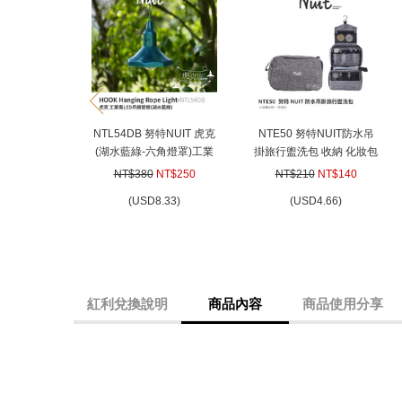
prev
NTL54DB 努特NUIT 虎克
NTE50 努特NUIT防水吊
(湖水藍綠-六角燈罩)工業
掛旅行盥洗包 收納 化妝包
風LED吊繩營燈 懸掛燈 掛
掛勾漱洗包 輕便旅行 防水
NT$380
NT$250
NT$210
NT$140
繩燈 繩索燈 電池供電 復
有蓋防潑水 懸掛
(
USD
8.33)
(
USD
4.66)
古燈 氣氛燈 吊燈 50流明
紅利兌換說明
商品內容
商品使用分享