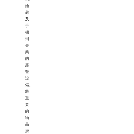
鑰
匙
及
手
機
到
專
業
的
露
營
設
備。
將
重
要
的
物
品
掛