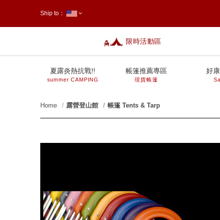
Ship to：
限時活動區
台灣
夏露炎熱抗戰!!
帳篷推薦專區
好康
summer CAMPING
現貨帳篷
Sa
Home
露營登山館
帳篷 Tents & Tarp
prev