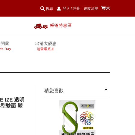
(0)
登入
/
註冊
追蹤清單
搜尋
帳篷特惠區
爸開露
出清大優惠
r's Day
超殺巄底加
next
猜您喜歡
E IZE 透明
 S型雙面 塑