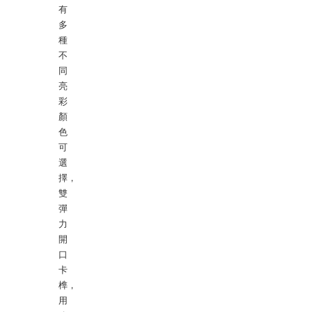
有
多
種
不
同
亮
彩
顏
色
可
選
擇，
雙
彈
力
開
口
卡
榫，
用