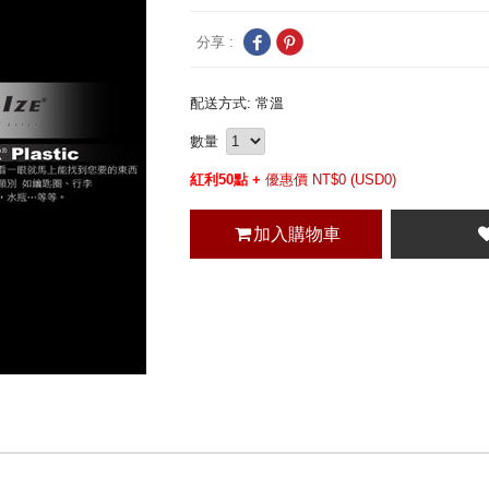
分享 :
配送方式: 常溫
數量
紅利50點 +
優惠價 NT$
0 (
USD
0)
加入購物車