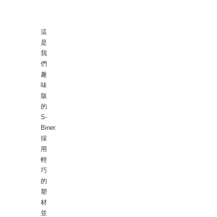
這
是
我
們
趣
味
版
的
S-
Biner.
採
用
輕
巧
的
塑
材
並