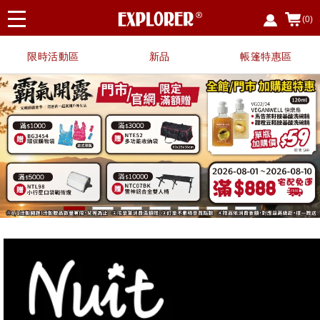
(0)
限時活動區
新品
帳篷特惠區