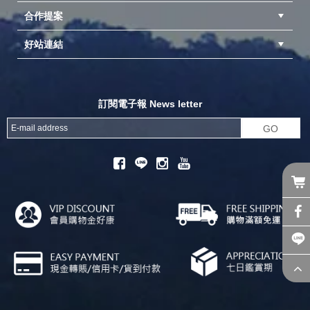
合作提案
台中北屯店(國旅卡)
高雄仁武店(國旅卡)
中壢店(國旅卡)
好站連結
成為供應商
異業合作
專案採購
探險家官方粉絲團
努特官方粉絲團
開獎機
訂閱電子報 News letter
GO