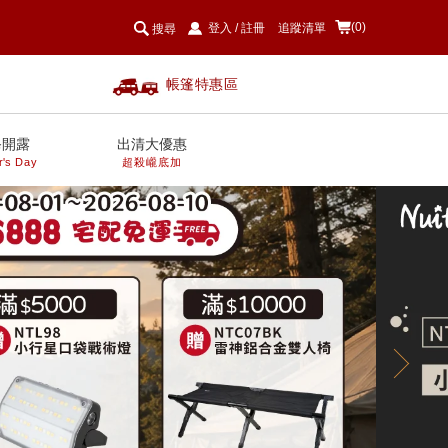
(0)
登入
/
註冊
追蹤清單
搜尋
帳篷特惠區
爸開露
出清大優惠
r's Day
超殺巄底加