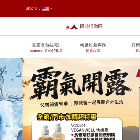
Ship to：
限時活動區
台灣
夏露炎熱抗戰!!
帳篷推薦專區
好康
summer CAMPING
現貨帳篷
Sa