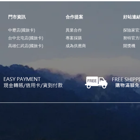
門市資訊
合作提案
好站連
中壢店(國旅卡)
異業合作
探險家官
台中北屯店(國旅卡)
專案採購
努特官方
高雄仁武店(國旅卡)
成為供應商
開獎機