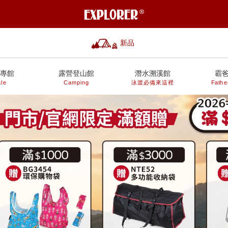
新品
專館
露營登山館
潛水溯溪館
霸
le
Camping
泳渡必備來這裡
Fathe