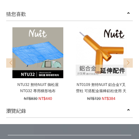
猜您喜歡
prev
next
NTU32 努特NUIT 御松屋
NT0109 努特NUIT 鋁合金Y叉
NTG32 專用梯形地布
營柱 可搭配金箍棒鋁柱使用 天
(220+295)*230cm 梯型防潮地
幕帳蓬客廳帳棚炊事帳篷支撐
NT$830
NT$440
NT$720
NT$384
布防潮布地墊外墊
桿
(
USD
14.65)
(
USD
12.79)
瀏覽紀錄
prev
next