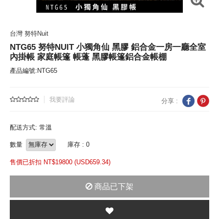
台灣 努特Nuit
NTG65 努特NUIT 小獨角仙 黑膠 鋁合金一房一廳全室
內掛帳 家庭帳篷 帳蓬 黑膠帳篷鋁合金帳棚
產品編號:NTG65
我要評論
分享 :
配送方式: 常溫
數量
庫存 : 0
售價已折扣 NT$
19800 (
USD
659.34)
商品已下架