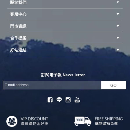
關於我們
客服中心
隱私權聲明
公司簡介
品牌故事
會員辨法
門市資訊
紅利兌換商品
購物Q&A
客服信箱
訂單查詢
合作提案
台中北屯店(國旅卡)
高雄仁武店(國旅卡)
中壢店(國旅卡)
好站連結
成為供應商
異業合作
專案採購
探險家官方粉絲團
努特官方粉絲團
開獎機
訂閱電子報 News letter
GO