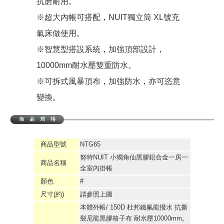
抗磨耐用。
※超大內帳可搭配，NUIT獨立筒 XL號充
氣床做使用。
※智慧型搭設系統，加強頂部設計，
10000mm耐水壓雙重防水。
※可拆式風暴頂布，加強防水，亦可恣意
變換。
商品型號
NTG65
努特NUIT 小獨角仙黑膠鋁合金一房一
商品名稱
全室內掛帳
顏色
#
尺寸(約)
請參照上圖
本體外帳/ 150D 杜邦鐵氟龍撥水 抗撕
裂尼龍黑膠格子布 耐水壓10000mm。