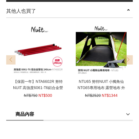
其他人也買了
prev
next
【保固一年】NTA6602R 努特
NTU65 努特NUIT 小獨角仙
NUIT 高強度6061-T6鋁合金營
NTG65專用地布 露營地布 外
柱240cm 紅 套接營柱 彈扣 門
地墊 野餐地墊 外墊 防潮外地
NT$750
NT$500
NT$2520
NT$1344
廷柱 前廷柱 天幕帳篷
布
(
USD
16.65)
(
USD
44.76)
商品內容
商品使用分享
商品評價(0)
我要詢問
(0)