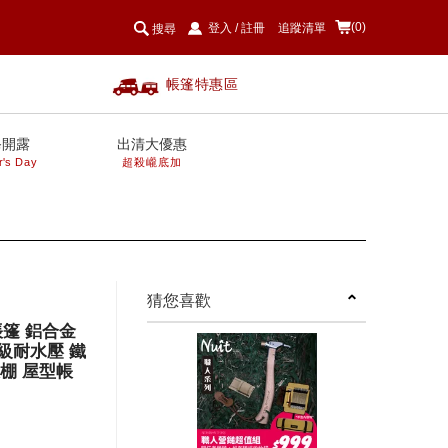
(0)
登入
/
註冊
追蹤清單
搜尋
帳篷特惠區
爸開露
出清大優惠
r's Day
超殺巄底加
next
猜您喜歡
帳篷 鋁合金
級耐水壓 鐵
帳棚 屋型帳