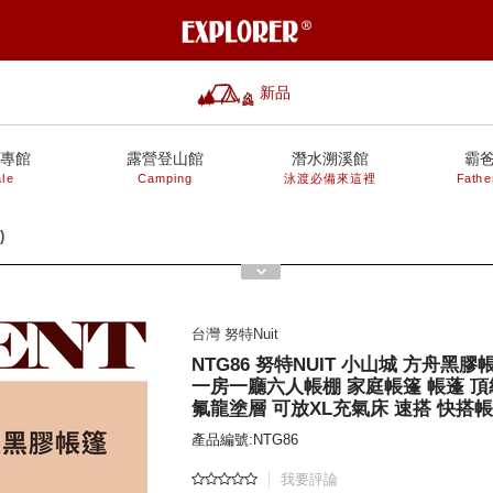
新品
專館
露營登山館
潛水溯溪館
霸
le
Camping
泳渡必備來這裡
Fathe
)
台灣 努特Nuit
NTG86 努特NUIT 小山城 方舟黑膠
一房一廳六人帳棚 家庭帳篷 帳蓬 頂
氟龍塗層 可放XL充氣床 速搭 快搭
產品編號:NTG86
我要評論