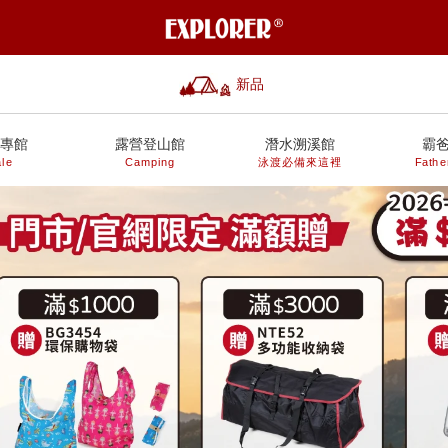
新品
專館
露營登山館
潛水溯溪館
霸
le
Camping
泳渡必備來這裡
Fathe