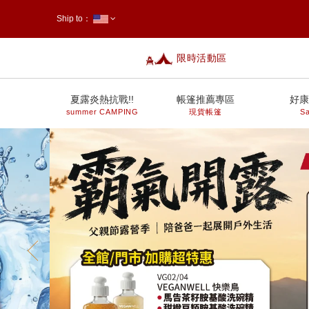
Ship to：
限時活動區
台灣
夏露炎熱抗戰!!
帳篷推薦專區
好康
summer CAMPING
現貨帳篷
Sa