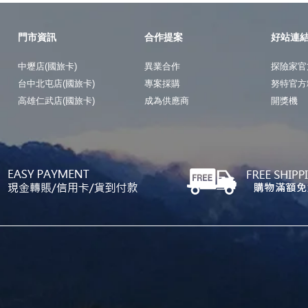
門市資訊
合作提案
好站連
中壢店(國旅卡)
異業合作
探險家官
台中北屯店(國旅卡)
專案採購
努特官方
高雄仁武店(國旅卡)
成為供應商
開獎機