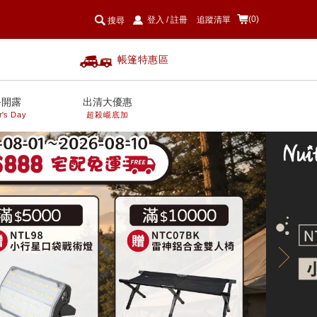
(0)
登入
/
註冊
追蹤清單
搜尋
帳篷特惠區
爸開露
出清大優惠
r's Day
超殺巄底加