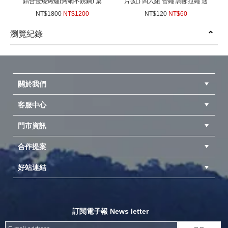
鋁合金燒烤爐(烤網不銹鋼) 桌
片(紅) 四入組 營繩 調節拉繩 適
面烤肉架輕巧烤架BBQ燒烤爐
用天幕帳篷炊事帳棚客廳帳蓬
NT$1800
NT$1200
NT$120
NT$60
(
USD
39.96)
(
USD
2)
瀏覽紀錄
prev
next
關於我們
客服中心
隱私權聲明
公司簡介
品牌故事
會員辨法
門市資訊
紅利兌換商品
購物Q&A
客服信箱
訂單查詢
合作提案
台中北屯店(國旅卡)
高雄仁武店(國旅卡)
中壢店(國旅卡)
好站連結
成為供應商
異業合作
專案採購
探險家官方粉絲團
努特官方粉絲團
開獎機
訂閱電子報 News letter