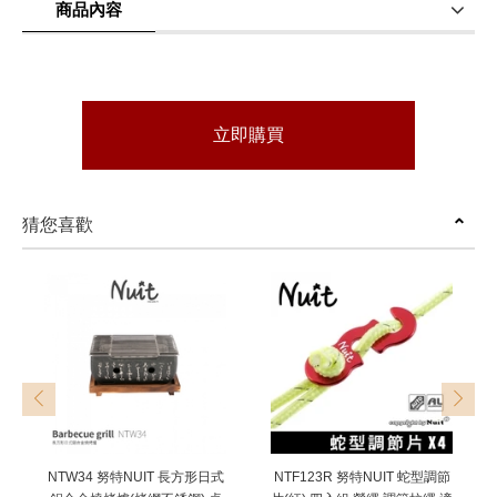
商品內容
商品使用分享
商品評價(0)
我要詢問
(0)
立即購買
猜您喜歡
prev
next
NTW34 努特NUIT 長方形日式
NTF123R 努特NUIT 蛇型調節